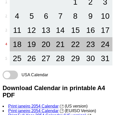
1
2
3
1
4
5
6
7
8
9
10
2
11
12
13
14
15
16
17
3
18
19
20
21
22
23
24
4
25
26
27
28
29
30
31
5
USA Calendar
Download Calendar in printable A4
PDF
Print janeiro 2054 Calendar
(US version)
Print janeiro 2054 Calendar
(EU/ISO Version)