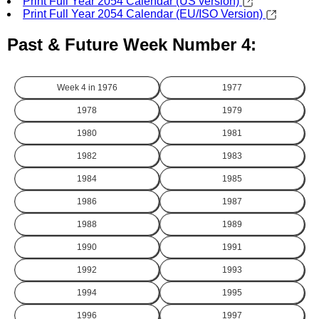
Print Full Year 2054 Calendar (US version)
Print Full Year 2054 Calendar (EU/ISO Version)
Past & Future Week Number 4:
Week 4 in
1976
1977
1978
1979
1980
1981
1982
1983
1984
1985
1986
1987
1988
1989
1990
1991
1992
1993
1994
1995
1996
1997